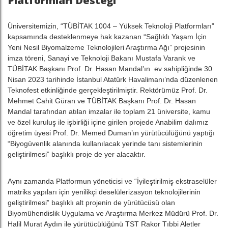
Platformları Desteği
Üniversitemizin, “TÜBİTAK 1004 – Yüksek Teknoloji Platformları”
kapsamında desteklenmeye hak kazanan “Sağlıklı Yaşam İçin
Yeni Nesil Biyomalzeme Teknolojileri Araştırma Ağı” projesinin
imza töreni, Sanayi ve Teknoloji Bakanı Mustafa Varank ve
TÜBİTAK Başkanı Prof. Dr. Hasan Mandal’ın ev sahipliğinde 30
Nisan 2023 tarihinde İstanbul Atatürk Havalimanı’nda düzenlenen
Teknofest etkinliğinde gerçekleştirilmiştir. Rektörümüz Prof. Dr.
Mehmet Cahit Güran ve TÜBİTAK Başkanı Prof. Dr. Hasan
Mandal tarafından atılan imzalar ile toplam 21 üniversite, kamu
ve özel kuruluş ile işbirliği içine girilen projede Anabilim dalımız
öğretim üyesi Prof. Dr. Memed Duman’ın yürütücülüğünü yaptığı
“Biyogüvenlik alanında kullanılacak yerinde tanı sistemlerinin
geliştirilmesi” başlıklı proje de yer alacaktır.
Aynı zamanda Platformun yöneticisi ve “İyileştirilmiş ekstraselüler
matriks yapıları için yenilikçi deselülerizasyon teknolojilerinin
geliştirilmesi” başlıklı alt projenin de yürütücüsü olan
Biyomühendislik Uygulama ve Araştırma Merkez Müdürü Prof. Dr.
Halil Murat Aydın ile yürütücülüğünü TST Rakor Tıbbi Aletler